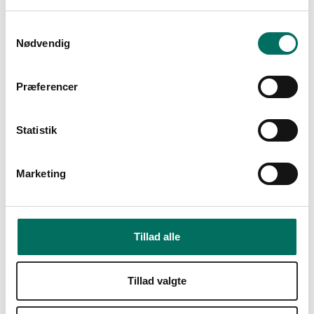
(inkl. moms)
Vis produkt
S
Nødvendig
a
m
t
Præferencer
y
k
k
Statistik
e
v
Marketing
a
l
g
Tillad alle
Tillad valgte