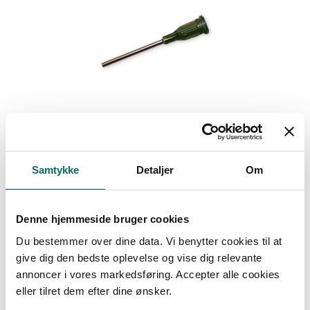
Samtykke
Detaljer
Om
Denne hjemmeside bruger cookies
Du bestemmer over dine data. Vi benytter cookies til at
Rustfri ståltip til SX BaitGun Doseringspistol
give dig den bedste oplevelse og vise dig relevante
annoncer i vores markedsføring. Accepter alle cookies
eller tilret dem efter dine ønsker.
Fra
20,00 DKK