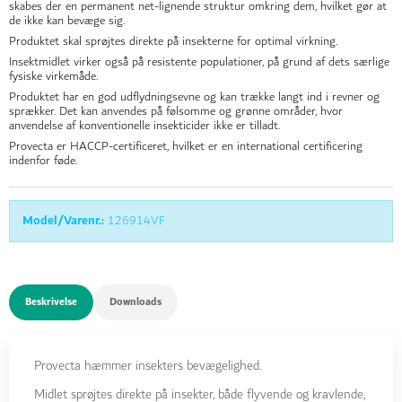
skabes der en permanent net-lignende struktur omkring dem, hvilket gør at
de ikke kan bevæge sig.
Produktet skal sprøjtes direkte på insekterne for optimal virkning.
Insektmidlet virker også på resistente populationer, på grund af dets særlige
fysiske virkemåde.
Produktet har en god udflydningsevne og kan trække langt ind i revner og
sprækker. Det kan anvendes på følsomme og grønne områder, hvor
anvendelse af konventionelle insekticider ikke er tilladt.
Provecta er HACCP-certificeret, hvilket er en international certificering
indenfor føde.
Model/Varenr.:
126914VF
Beskrivelse
Downloads
Provecta hæmmer insekters bevægelighed.
Midlet sprøjtes direkte på insekter, både flyvende og kravlende,