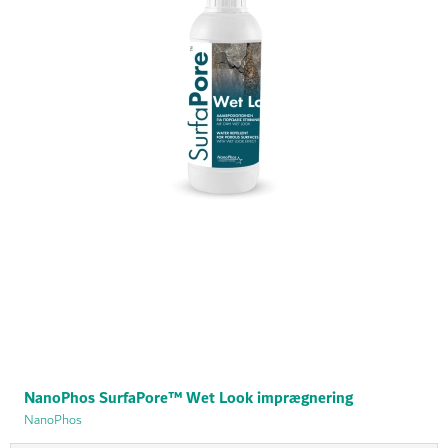
NanoPhos SurfaPore™ Wet Look imprægnering
NanoPhos