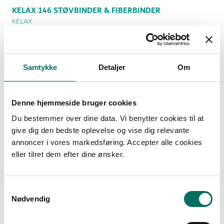
KELAX 146 STØVBINDER & FIBERBINDER
KELAX
Fra
189,00 DKK
(ekskl. moms)
Samtykke
Detaljer
Om
Vis produkt
Denne hjemmeside bruger cookies
Du bestemmer over dine data. Vi benytter cookies til at
give dig den bedste oplevelse og vise dig relevante
Tilbud
annoncer i vores markedsføring. Accepter alle cookies
eller tilret dem efter dine ønsker.
S
Nødvendig
a
m