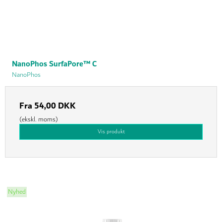
NanoPhos SurfaPore™ C
NanoPhos
Fra
54,00 DKK
(ekskl. moms)
Vis produkt
Nyhed