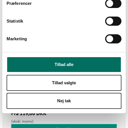
t
Præferencer
y
k
k
Statistik
e
v
Marketing
a
l
g
Tillad alle
KELAX 147 Fliseimprægnering
Tillad valgte
KELAX
Nej tak
297,50 DKK
Fra
119,00 DKK
(ekskl. moms)