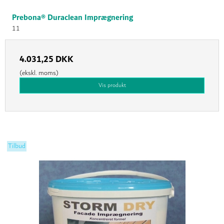
Prebona® Duraclean Imprægnering
11
4.031,25 DKK
(ekskl. moms)
Vis produkt
Tilbud