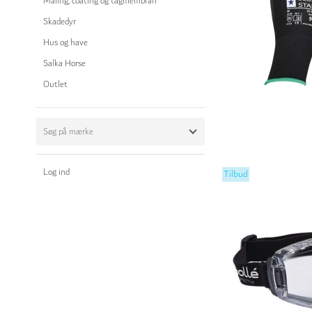
Maling, coating og tagmembran
Skadedyr
Hus og have
Salka Horse
Outlet
Log ind
Tilbud