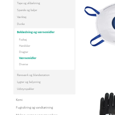
Tape og afdækning
Spande og baljer
Værktøj
Dunke
Beklædning og værnemidler
Fodtøj
Handsker
Dragter
Værnemidler
Diverse
Røreværk og blandestation
Lygter og belysning
Udstyrspakker
Kemi
Fugtsikring og vandtætning