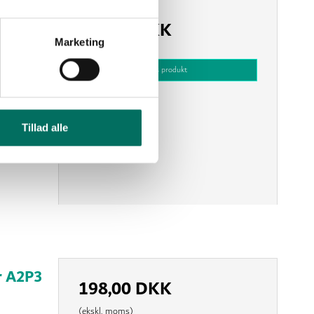
r
219,00 DKK
.
Marketing
(ekskl. moms)
Vis produkt
Tillad alle
r A2P3
198,00 DKK
(ekskl. moms)