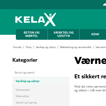
BETON OG
VÆRKTØJ OG
KEMI
MØRTEL
UDSTYR
Forside
/
Shop
/
Værktøj og udstyr
/
Beklædning og værnemidler
/
Værnemi
Værne
Kategorier
Beton og mørtel
Et sikkert r
Værktøj og udstyr
Med det rette værnemid
Kemisprøjter
og sikkert i mål med dit
Malerudstyr
Spartel og fugning