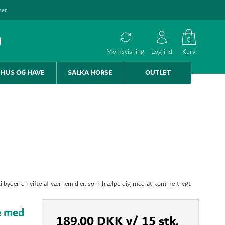
ter
0
Momsvisning
Log ind
Kurv
HUS OG HAVE
SALKA HORSE
OUTLET
lbyder en vifte af værnemidler, som hjælpe dig med at komme trygt
e med
189,00 DKK
v/ 15 stk.