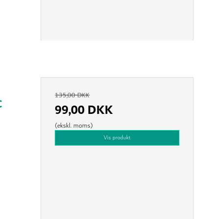
135,00 DKK
C
99,00 DKK
(ekskl. moms)
Vis produkt