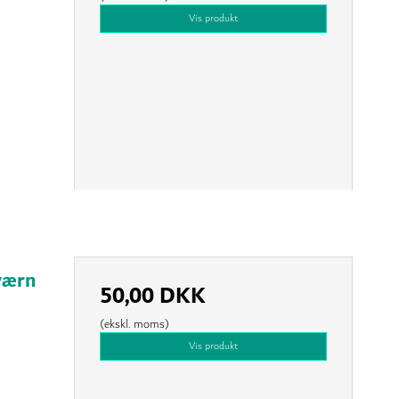
Vis produkt
værn
50,00 DKK
(ekskl. moms)
Vis produkt