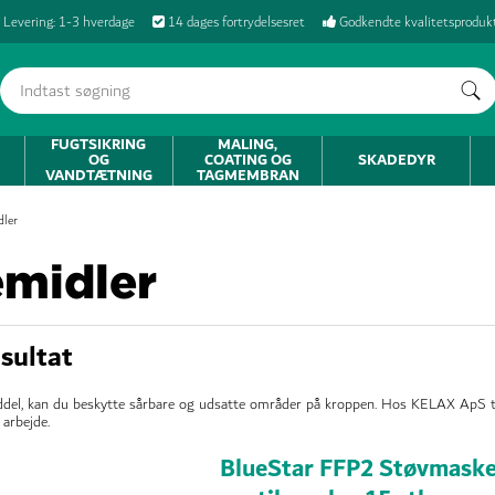
Levering: 1-3 hverdage
14 dages fortrydelsesret
Godkendte kvalitetsproduk
FUGTSIKRING
MALING,
OG
COATING OG
SKADEDYR
VANDTÆTNING
TAGMEMBRAN
dler
midler
esultat
del, kan du beskytte sårbare og udsatte områder på kroppen. Hos KELAX ApS ti
 arbejde.
BlueStar FFP2 Støvmask