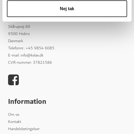
Nej tak
KELAX ApS
Skårupvej 60
9500 Hobro
Danmark
Telefonnr.
:
+45 9854 6085
E-mail
:
info@kelax.dk
CVR-nummer
:
37821586
Information
Om os
Kontakt
Handelsbetingelser