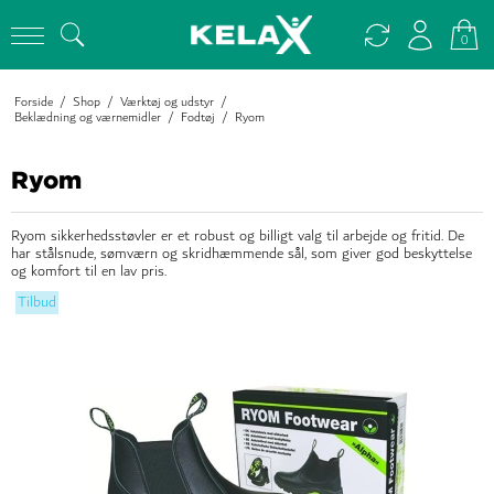
0
Forside
/
Shop
/
Værktøj og udstyr
/
Beklædning og værnemidler
/
Fodtøj
/
Ryom
Ryom
Ryom sikkerhedsstøvler er et robust og billigt valg til arbejde og fritid. De
har stålsnude, sømværn og skridhæmmende sål, som giver god beskyttelse
og komfort til en lav pris.
Tilbud