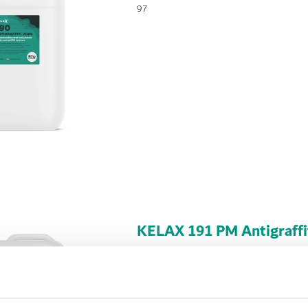
97
KELAX 191 PM Antigraffi
KELAX
98