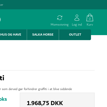
ter
0
Momsvisning
Log ind
Kurv
HUS OG HAVE
SALKA HORSE
OUTLET
ti
r som derved gør forhindrer graffiti i at blive siddende
oks
1.968,75 DKK