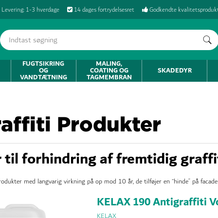
Levering: 1-3 hverdage
14 dages fortrydelsesret
Godkendte kvalitetsproduk
FUGTSIKRING
MALING,
OG
COATING OG
SKADEDYR
VANDTÆTNING
TAGMEMBRAN
affiti Produkter
til forhindring af fremtidig graffi
 produkter med langvarig virkning på op mod 10 år, de tilføjer en “hinde” på facade
KELAX 190 Antigraffiti V
KELAX