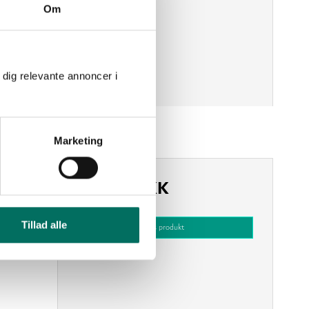
Om
 dig relevante annoncer i
Marketing
G 1
149,00 DKK
(ekskl. moms)
Tillad alle
Vis produkt