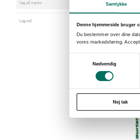
Samtykke
Log ind
Denne hjemmeside bruger c
Du bestemmer over dine data. 
vores markedsføring. Accepter
S
Nødvendig
a
m
Nyhed
t
y
k
k
Nej tak
e
v
a
l
g