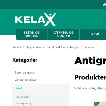
BETON OG
VÆRKTØJ OG
KEMI
MØRTEL
UDSTYR
Forside
/
Shop
/
Kemi
/
Graffiti produkter
/
Antigraffiti Produkter
Antigr
Kategorier
Beton og mørtel
Produkter 
Værktøj og udstyr
Kemi
Vi tilbyder antigraffiti
Sæsonpakke
Imprægnering