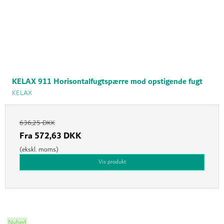
KELAX 911 Horisontalfugtspærre mod opstigende fugt
KELAX
636,25 DKK
Fra
572,63 DKK
(ekskl. moms)
Vis produkt
Nyhed