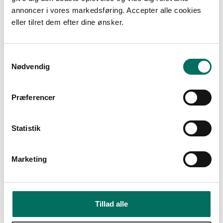
annoncer i vores markedsføring. Accepter alle cookies
eller tilret dem efter dine ønsker.
S
Nødvendig
a
m
t
Præferencer
y
k
k
Statistik
KELAX Flisepakken Large - Op til 200 Kvm
e
KELAX
v
FF200
Marketing
a
l
1.837,50 DKK
g
1.378,13 DKK
Tillad alle
(ekskl. moms)