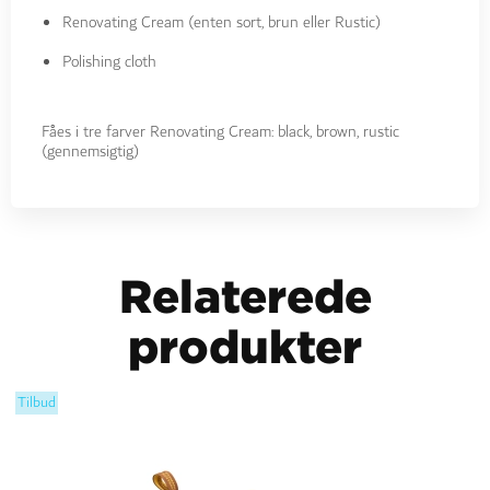
Renovating Cream (enten sort, brun eller Rustic)
Polishing cloth
Fåes i tre farver Renovating Cream: black, brown, rustic
(gennemsigtig)
Relaterede
produkter
Tilbud