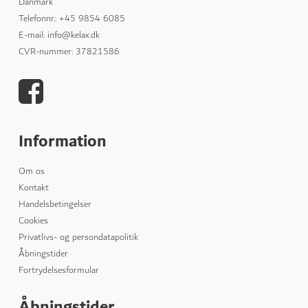
Danmark
Telefonnr.
:
+45 9854 6085
E-mail
:
info@kelax.dk
CVR-nummer
:
37821586
Information
Om os
Kontakt
Handelsbetingelser
Cookies
Privatlivs- og persondatapolitik
Åbningstider
Fortrydelsesformular
Åbningstider