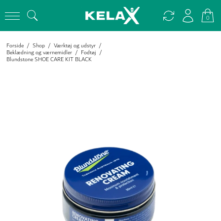
0
Forside
/
Shop
/
Værktøj og udstyr
/
Beklædning og værnemidler
/
Fodtøj
/
Blundstone SHOE CARE KIT BLACK