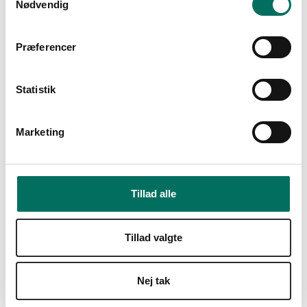
Nødvendig
a
m
1.619,00 DKK
t
Præferencer
Fra
1.230,00 DKK
y
(inkl. moms)
k
k
Statistik
Vis produkt
e
v
Marketing
a
l
g
Tilbud
Tillad alle
Tillad valgte
Nej tak