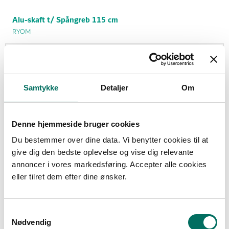
Alu-skaft t/ Spångreb 115 cm
RYOM
99,00 DKK
(inkl. moms)
Samtykke
Detaljer
Om
Vis produkt
Denne hjemmeside bruger cookies
Du bestemmer over dine data. Vi benytter cookies til at
Tilbud
give dig den bedste oplevelse og vise dig relevante
annoncer i vores markedsføring. Accepter alle cookies
eller tilret dem efter dine ønsker.
S
Nødvendig
a