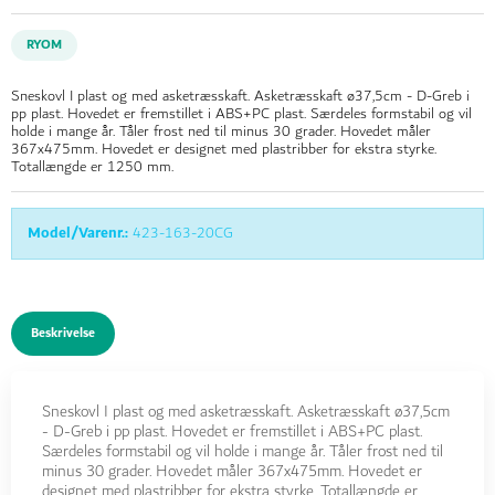
RYOM
Sneskovl I plast og med asketræsskaft. Asketræsskaft ø37,5cm - D-Greb i
pp plast. Hovedet er fremstillet i ABS+PC plast. Særdeles formstabil og vil
holde i mange år. Tåler frost ned til minus 30 grader. Hovedet måler
367x475mm. Hovedet er designet med plastribber for ekstra styrke.
Totallængde er 1250 mm.
Model/Varenr.:
423-163-20CG
Beskrivelse
Sneskovl I plast og med asketræsskaft. Asketræsskaft ø37,5cm
- D-Greb i pp plast. Hovedet er fremstillet i ABS+PC plast.
Særdeles formstabil og vil holde i mange år. Tåler frost ned til
minus 30 grader. Hovedet måler 367x475mm. Hovedet er
designet med plastribber for ekstra styrke. Totallængde er