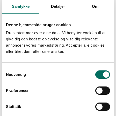
Samtykke
Detaljer
Om
Tilbud
Denne hjemmeside bruger cookies
Du bestemmer over dine data. Vi benytter cookies til at
give dig den bedste oplevelse og vise dig relevante
annoncer i vores markedsføring. Accepter alle cookies
eller tilret dem efter dine ønsker.
S
Nødvendig
a
m
t
Præferencer
y
k
k
Statistik
e