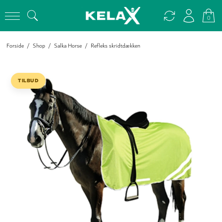
0
Forside
/
Shop
/
Salka Horse
/
Refleks skridtdækken
TILBUD