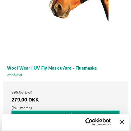
Woof Wear | UV Fly Mask u/øre - Fluemaske
woofwear
299,00 DKK
279,00 DKK
(inkl. moms)
Vis produkt