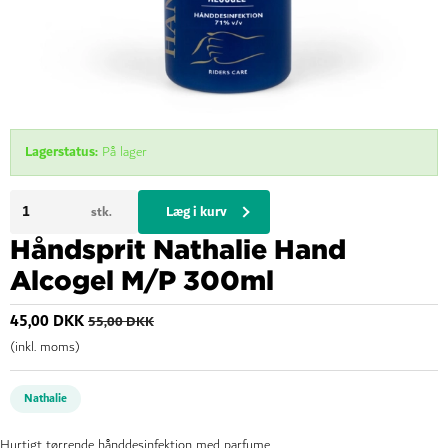
Lagerstatus:
På lager
Læg i kurv
stk.
Håndsprit Nathalie Hand
Alcogel M/P 300ml
45,00 DKK
55,00 DKK
(inkl. moms)
Nathalie
Hurtigt tørrende hånddesinfektion med parfume