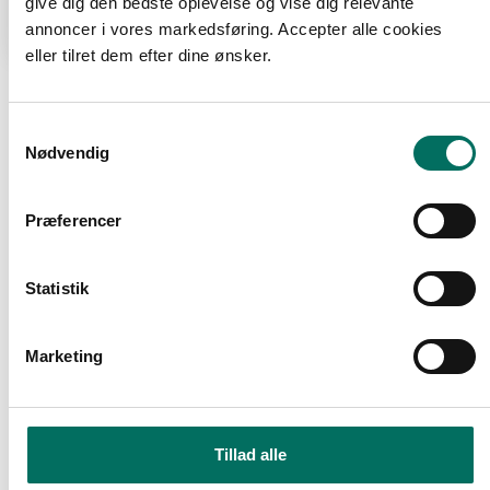
give dig den bedste oplevelse og vise dig relevante
annoncer i vores markedsføring. Accepter alle cookies
eller tilret dem efter dine ønsker.
Relaterede
S
Nødvendig
a
produkter
m
t
Præferencer
y
Tilbud
k
k
Statistik
e
v
Marketing
a
l
g
Tillad alle