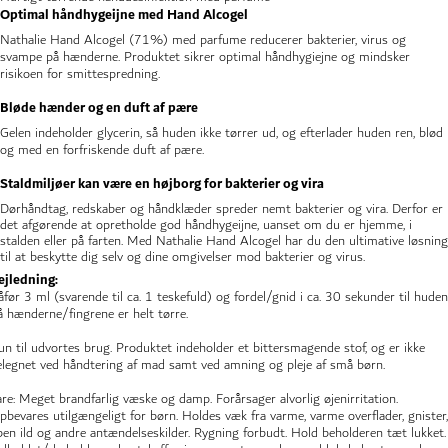
Optimal håndhygeijne med Hand Alcogel
Nathalie Hand Alcogel (71%) med parfume reducerer bakterier, virus og
svampe på hænderne. Produktet sikrer optimal håndhygiejne og mindsker
risikoen for smittespredning.
Bløde hænder og en duft af pære
Gelen indeholder glycerin, så huden ikke tørrer ud, og efterlader huden ren, blød
og med en forfriskende duft af pære.
Staldmiljøer kan være en højborg for bakterier og vira
Dørhåndtag, redskaber og håndklæder spreder nemt bakterier og vira. Derfor er
det afgørende at opretholde god håndhygeijne, uanset om du er hjemme, i
stalden eller på farten. Med Nathalie Hand Alcogel har du den ultimative løsning
til at beskytte dig selv og dine omgivelser mod bakterier og virus.
ejledning:
åfør 3 ml (svarende til ca. 1 teskefuld) og fordel/gnid i ca. 30 sekunder til huden
å hænderne/fingrene er helt tørre.
un til udvortes brug. Produktet indeholder et bittersmagende stof, og er ikke
elegnet ved håndtering af mad samt ved amning og pleje af små børn.
are: Meget brandfarlig væske og damp. Forårsager alvorlig øjenirritation.
pbevares utilgængeligt for børn. Holdes væk fra varme, varme overflader, gnister,
ben ild og andre antændelseskilder. Rygning forbudt. Hold beholderen tæt lukket.