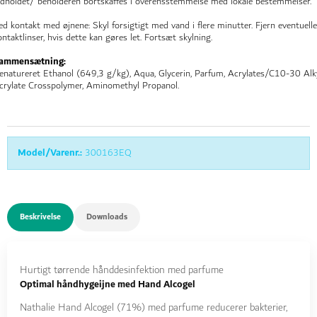
ndholdet/ beholderen bortskaffes i overensstemmelse med lokale bestemmelser.
ed kontakt med øjnene: Skyl forsigtigt med vand i flere minutter. Fjern eventuelle
ontaktlinser, hvis dette kan gøres let. Fortsæt skylning.
ammensætning:
enatureret Ethanol (649,3 g/kg), Aqua, Glycerin, Parfum, Acrylates/C10-30 Alk
crylate Crosspolymer, Aminomethyl Propanol.
Model/Varenr.:
300163EQ
Beskrivelse
Downloads
Hurtigt tørrende hånddesinfektion med parfume
Optimal håndhygeijne med Hand Alcogel
Nathalie Hand Alcogel (71%) med parfume reducerer bakterier,