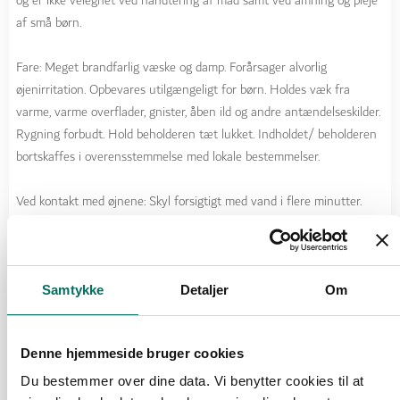
og er ikke velegnet ved håndtering af mad samt ved amning og pleje
af små børn.
Fare: Meget brandfarlig væske og damp. Forårsager alvorlig
øjenirritation. Opbevares utilgængeligt for børn. Holdes væk fra
varme, varme overflader, gnister, åben ild og andre antændelseskilder.
Rygning forbudt. Hold beholderen tæt lukket. Indholdet/ beholderen
bortskaffes i overensstemmelse med lokale bestemmelser.
Ved kontakt med øjnene: Skyl forsigtigt med vand i flere minutter.
Fjern eventuelle kontaktlinser, hvis dette kan gøres let. Fortsæt
skylning.
Sammensætning:
Samtykke
Detaljer
Om
Denatureret Ethanol (649,3 g/kg), Aqua, Glycerin, Parfum,
Acrylates/C10-30 Alkyl Acrylate Crosspolymer, Aminomethyl
Denne hjemmeside bruger cookies
Propanol.
Du bestemmer over dine data. Vi benytter cookies til at