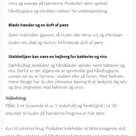
virus og svampe på hænderne. Produktet sikrer optimal
håndhygiejne og mindsker risikoen for smittespredning.
Bløde hænder og en duft af pære
Gelen indeholder glycerin, så huden ikke tørrer ud, og efterlader
huden ren, blød og med en forfriskende duft af pære.
Staldmiljøer kan være en højborg for bakterier og vira
Dørhåndtag, redskaber og håndklæder spreder nemt bakterier og
vira. Derfor er det afgørende at opretholde god håndhygeijne,
uanset om du er hjemme, i stalden eller på farten. Med Nathalie
Hand Alcogel har du den ultimative løsning til at beskytte dig selv
og dine omgivelser mod bakterier og virus.
Vejledning:
Påfør 3 ml (svarende til ca. 1 teskefuld) og fordel/gnid i ca. 30
sekunder til huden på hænderne/fingrene er helt tørre.
Kun til udvortes brug. Produktet indeholder et bittersmagende stof,