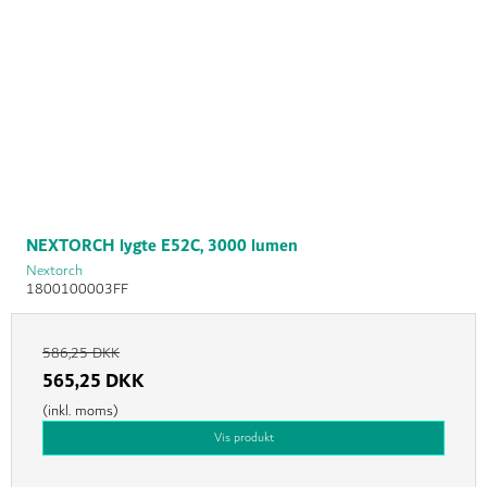
NEXTORCH lygte E52C, 3000 lumen
Nextorch
1800100003FF
586,25 DKK
565,25 DKK
(inkl. moms)
Vis produkt