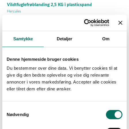
Vildtfuglefrøblanding 2,5 KG i plasticspand
Hercules
30427
75,00 DKK
Samtykke
Detaljer
Om
(inkl. moms)
Vis produkt
Denne hjemmeside bruger cookies
Du bestemmer over dine data. Vi benytter cookies til at
give dig den bedste oplevelse og vise dig relevante
annoncer i vores markedsføring. Accepter alle cookies
eller tilret dem efter dine ønsker.
S
Nødvendig
a
m