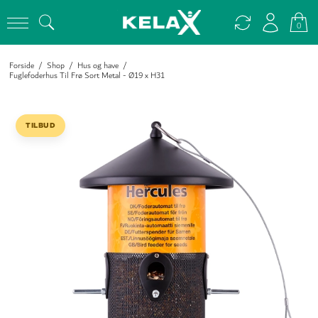
0
Forside
/
Shop
/
Hus og have
/
Fuglefoderhus Til Frø Sort Metal - Ø19 x H31
TILBUD