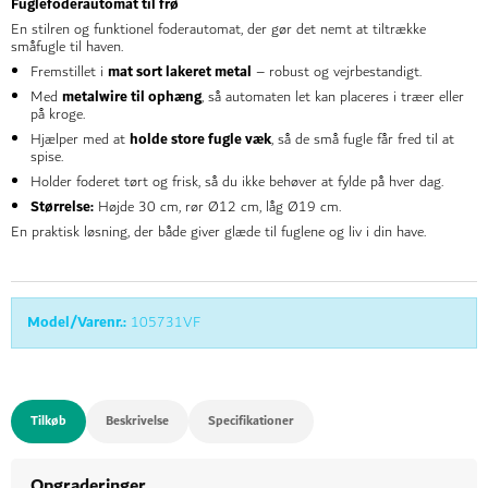
Fuglefoderautomat til frø
En stilren og funktionel foderautomat, der gør det nemt at tiltrække
småfugle til haven.
mat sort lakeret metal
Fremstillet i
– robust og vejrbestandigt.
metalwire til ophæng
Med
, så automaten let kan placeres i træer eller
på kroge.
holde store fugle væk
Hjælper med at
, så de små fugle får fred til at
spise.
Holder foderet tørt og frisk, så du ikke behøver at fylde på hver dag.
Størrelse:
Højde 30 cm, rør Ø12 cm, låg Ø19 cm.
En praktisk løsning, der både giver glæde til fuglene og liv i din have.
Model/Varenr.:
105731VF
Tilkøb
Beskrivelse
Specifikationer
Opgraderinger