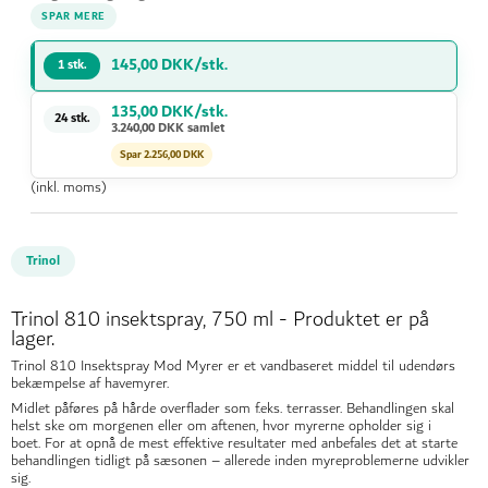
SPAR MERE
145,00 DKK/stk.
1 stk.
135,00 DKK/stk.
24 stk.
3.240,00 DKK samlet
Spar 2.256,00 DKK
(inkl. moms)
Trinol
Trinol 810 insektspray, 750 ml - Produktet er på
lager.
Trinol 810 Insektspray Mod Myrer er et vandbaseret middel til udendørs
bekæmpelse af havemyrer.
Midlet påføres på hårde overflader som f.eks. terrasser. Behandlingen skal
helst ske om morgenen eller om aftenen, hvor myrerne opholder sig i
boet. For at opnå de mest effektive resultater med anbefales det at starte
behandlingen tidligt på sæsonen – allerede inden myreproblemerne udvikler
sig.