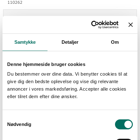
110262
1.249,00 DKK
(inkl. moms)
Vis produkt
Samtykke
Detaljer
Om
Denne hjemmeside bruger cookies
Du bestemmer over dine data. Vi benytter cookies til at
give dig den bedste oplevelse og vise dig relevante
annoncer i vores markedsføring. Accepter alle cookies
eller tilret dem efter dine ønsker.
S
Nødvendig
a
m