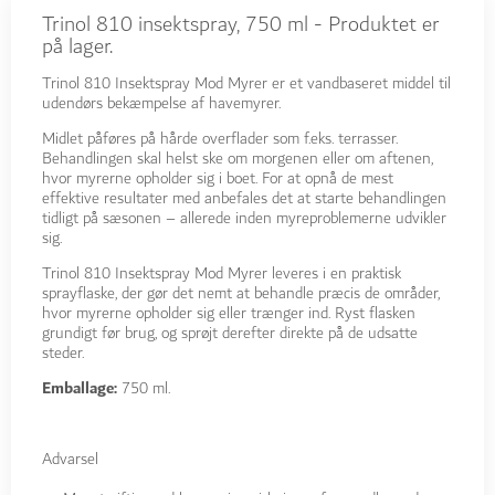
Trinol 810 insektspray, 750 ml - Produktet er
på lager.
Trinol 810 Insektspray Mod Myrer er et vandbaseret middel til
udendørs bekæmpelse af havemyrer.
Midlet påføres på hårde overflader som f.eks. terrasser.
Behandlingen skal helst ske om morgenen eller om aftenen,
hvor myrerne opholder sig i boet. For at opnå de mest
effektive resultater med anbefales det at starte behandlingen
tidligt på sæsonen – allerede inden myreproblemerne udvikler
sig.
Trinol 810 Insektspray Mod Myrer leveres i en praktisk
sprayflaske, der gør det nemt at behandle præcis de områder,
hvor myrerne opholder sig eller trænger ind. Ryst flasken
grundigt før brug, og sprøjt derefter direkte på de udsatte
steder.
Emballage:
750 ml.
Advarsel