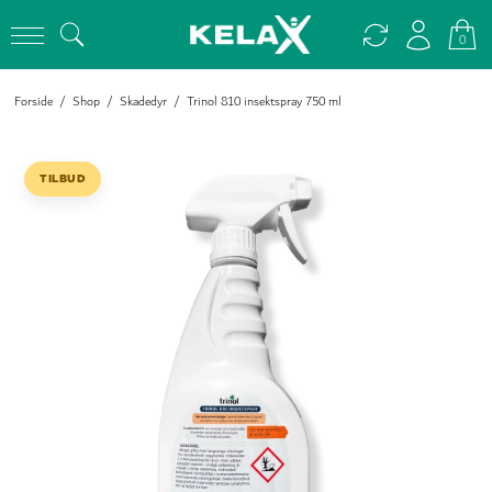
0
Forside
/
Shop
/
Skadedyr
/
Trinol 810 insektspray 750 ml
TILBUD