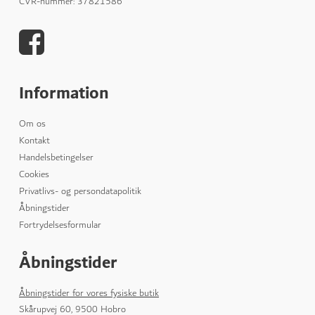
CVR-nummer
:
37821586
Information
Om os
Kontakt
Handelsbetingelser
Cookies
Privatlivs- og persondatapolitik
Åbningstider
Fortrydelsesformular
Åbningstider
Åbningstider for vores fysiske butik
Skårupvej 60, 9500 Hobro