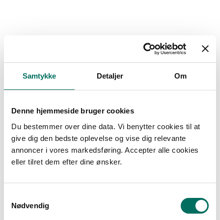
Bacxitium Gel Spray - 250 ml
Bacxitium
37532V
Samtykke
Detaljer
Om
279,00 DKK
229,00 DKK
Denne hjemmeside bruger cookies
(ekskl. moms)
Vis produkt
Du bestemmer over dine data. Vi benytter cookies til at
give dig den bedste oplevelse og vise dig relevante
annoncer i vores markedsføring. Accepter alle cookies
eller tilret dem efter dine ønsker.
S
Nødvendig
a
m