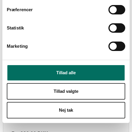
t
Præferencer
y
k
k
Statistik
e
v
Marketing
a
l
g
Tillad alle
Tillad valgte
Muk & sårpleje fra Bacxitium
Nej tak
Bacxitium